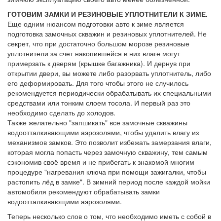
ГОТОВИМ ЗАМКИ И РЕЗИНОВЫЕ УПЛОТНИТЕЛИ К ЗИМЕ.
Еще одним нюансом подготовки авто к зиме является
подготовка замочных скважин и резиновых уплотнителей. Не
секрет, что при достаточно большом морозе резиновые
уплотнители за счет накопившейся в них влаге могут
примерзать к дверям (крышке багажника). И дернув при
открытии двери, вы можете либо разорвать уплотнитель, либо
его деформировать. Для того чтобы этого не случилось
рекомендуется периодически обрабатывать их специальными
средствами или тонким слоем тосола. И первый раз это
необходимо сделать до холодов.
Также желательно "запшикать" все замочные скважины
водоотталкивающими аэрозолями, чтобы удалить влагу из
механизмов замков. Это позволит избежать замерзания влаги,
которая могла попасть через замочную скважину, тем самым
сэкономив своё время и не прибегать к знакомой многим
процедуре "нагревания ключа при помощи зажигалки, чтобы
растопить лёд в замке". В зимний период после каждой мойки
автомобиля рекомендуют обрабатывать замки
водоотталкивающими аэрозолями.
Теперь несколько слов о том, что необходимо иметь с собой в