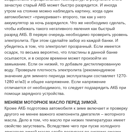
зачастую старый АКБ может быстро разрядится. И иногда
утром на стоянке можно наблюдать картину, когда один
автомобилист «прикуривает» второго, так как у него
аккумулятор за ночь разрядился. Что же необходимо сделать,
чтобы избежать такого негативного явления как быстрый
разряд АКБ. В первую очередь необходимо проверить уровень
электролита. При этом сделайте забор из каждой банки. И
убедитесь в том, что электролит прозрачный. Если имеется
осадок, то весьма вероятно, что пластины в данной банке
осыпаются, и в скором времени может произойти их
замыкание. Если он низкий, то добавьте дистиллированную
воду. Проверьте плотность электролита (рекомендуемое
значение для зимнего периода эксплуатации составляет 1270-
1280 кг/м3) и общее напряжение. Если напряжение
отличается от необходимого, то следует подзарядить АКБ при
помощи зарядного устройства.
МЕНЯЕМ МОТОРНОЕ МАСЛО ПЕРЕД ЗИМОЙ.
Кроме АКБ подготовка автомобиля к зиме включает и проверку
другого не менее важного компонента двигателя – моторного
масла. Дело в том, что масло при низких температурах имеет
свойство загустевать. Вследствие чего при пуске холодного
двигателя зимой масло слабо поступает по системе смазки,