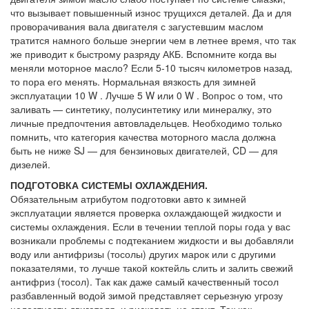
что вызывает повышенный износ трущихся деталей. Да и для
проворачивания вала двигателя с загустевшим маслом
тратится намного больше энергии чем в летнее время, что так
же приводит к быстрому разряду АКБ. Вспомните когда вы
меняли моторное масло? Если 5-10 тысяч километров назад,
то пора его менять. Нормальная вязкость для зимней
эксплуатации 10 W . Лучше 5 W или 0 W . Вопрос о том, что
заливать — синтетику, полусинтетику или минералку, это
личные предпочтения автовладельцев. Необходимо только
помнить, что категория качества моторного масла должна
быть не ниже SJ — для бензиновых двигателей, CD — для
дизелей.
ПОДГОТОВКА СИСТЕМЫ ОХЛАЖДЕНИЯ.
Обязательным атрибутом подготовки авто к зимней
эксплуатации является проверка охлаждающей жидкости и
системы охлаждения. Если в течении теплой поры года у вас
возникали проблемы с подтеканием жидкости и вы добавляли
воду или антифризы (тосолы) других марок или с другими
показателями, то лучше такой коктейль слить и залить свежий
антифриз (тосол). Так как даже самый качественный тосол
разбавленный водой зимой представляет серьезную угрозу