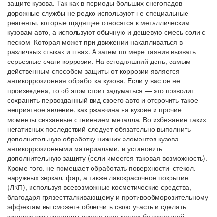
защите кузова. Так как в периоды больших снегопадов
дорожные службы не редко используют не специальные
реагенты, которые щадящее относятся к металлическим
кузовам авто, а используют обычную и дешевую смесь соли с
песком. Которая может при движении накапливаться в
различных стыках и швах. А затем по мере таяния вызвать
серьезные очаги коррозии. На сегодняшний день, самым
действенным способом защиты от коррозии является —
антикоррозионная обработка кузова. Если у вас он не
произведена, то об этом стоит задуматься — это позволит
сохранить первозданный вид своего авто и отсрочить такое
неприятное явление, как ржавчина на кузове и прочие
моменты связанные с гниением металла. Во избежание таких
негативных последствий следует обязательно выполнить
дополнительную обработку нижних элементов кузова
антикоррозионными материалами, и установить
дополнительную защиту (если имеется таковая возможность).
Кроме того, не помешает обработать поверхности: стекол,
наружных зеркал, фар, а также лакокрасочное покрытие
(ЛКП), используя всевозможные косметические средства,
благодаря грязеотталкивающему и противообморозительному
эффектам вы сможете облегчить свою участь и сделать
зимнюю эксплуатацию своего авто менее болезненной.