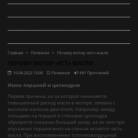
Тюнинг 4x4
Ремонт КПП, редукторов, раздаток
Ремонт квадроциклов
Главная
Полезное
Почему мотор «ест» масло
ПОЧЕМУ МОТОР «ЕСТ» МАСЛО
10.04.2022 13:00
Полезное
691 Прочтений
Износ поршней и цилиндров
Первая причина, из-за которой начинается
повышенный расход масла в моторе, связана с
высоким износом двигателя. Например, между
кольцами на поршне и стенками цилиндра
образуется слишком большой зазор, из-за чего при
опускании поршня вниз на стенках остаётся часть
масла. При воспламенении топливовоздушной