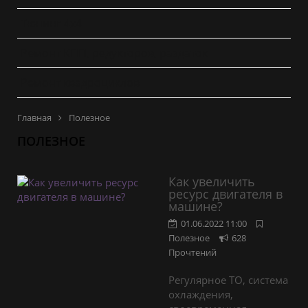
Тюнинг 4x4
Ремонт КПП, редукторов, раздаток
Ремонт квадроциклов
Главная
Полезное
ПОЛЕЗНОЕ
Как увеличить
ресурс двигателя в
машине?
01.06.2022 11:00
Полезное
628
Прочтений
Регулярное ТО, система
охлаждения,