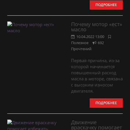
ПОДРОБНЕЕ
Почему мотор «ест»
масло
10.04.2022 13:00
Полезное
692
Прочтений
Первая причина, из-за
которой начинается
повышенный расход
масла в моторе, связана
с высоким износом
двигателя.
ПОДРОБНЕЕ
Движение
враскачку помогает